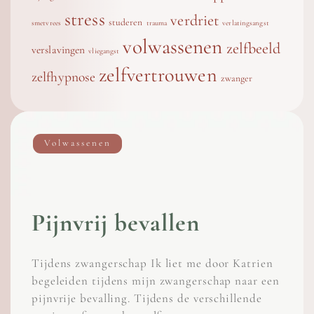
stress
verdriet
studeren
smetvrees
trauma
verlatingsangst
volwassenen
zelfbeeld
verslavingen
vliegangst
zelfvertrouwen
zelfhypnose
zwanger
Volwassenen
Pijnvrij bevallen
Tijdens zwangerschap Ik liet me door Katrien
begeleiden tijdens mijn zwangerschap naar een
pijnvrije bevalling. Tijdens de verschillende