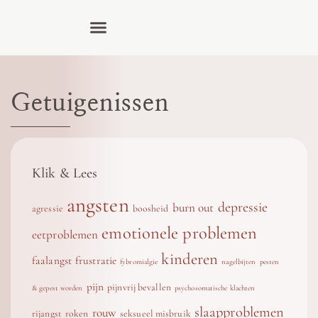
Getuigenissen
Klik & Lees
angsten
depressie
burn out
agressie
boosheid
emotionele problemen
eetproblemen
kinderen
faalangst
frustratie
fybromialgie
nagelbijten
pesten
pijn
pijnvrij bevallen
& gepest worden
psychosomatische klachten
slaapproblemen
rouw
rijangst
roken
seksueel misbruik