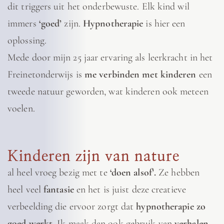
dit triggers uit het onderbewuste. Elk kind wil
immers
‘goed’
zijn.
Hypnotherapie
is hier een
oplossing.
Mede door mijn 25 jaar ervaring als leerkracht in het
Freinetonderwijs is
me verbinden met kinderen
een
tweede natuur geworden, wat kinderen ook meteen
voelen.
Kinderen zijn van nature
al heel vroeg bezig met te
‘doen alsof’.
Ze hebben
heel veel
fantasie
en
het is juist deze creatieve
verbeelding die ervoor zorgt dat
hypnotherapie zo
goed werkt
. Ik maak dan ook gebruik van
verhalen
,