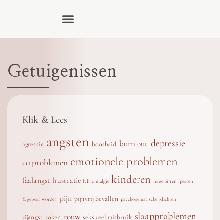
Getuigenissen
Klik & Lees
angsten
depressie
burn out
agressie
boosheid
emotionele problemen
eetproblemen
kinderen
faalangst
frustratie
fybromialgie
nagelbijten
pesten
pijn
pijnvrij bevallen
& gepest worden
psychosomatische klachten
slaapproblemen
rouw
rijangst
roken
seksueel misbruik