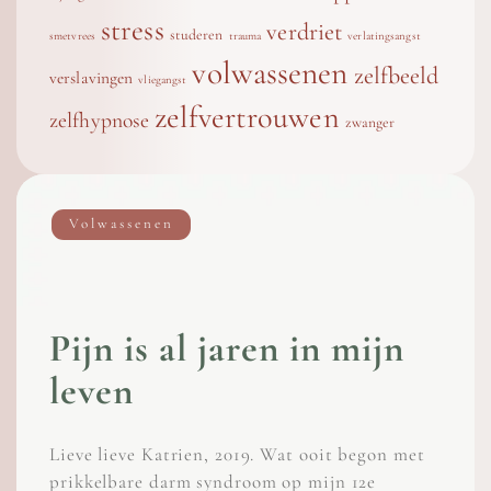
stress
verdriet
studeren
smetvrees
trauma
verlatingsangst
volwassenen
zelfbeeld
verslavingen
vliegangst
zelfvertrouwen
zelfhypnose
zwanger
Volwassenen
Pijn is al jaren in mijn
leven
Lieve lieve Katrien, 2019. Wat ooit begon met
prikkelbare darm syndroom op mijn 12e