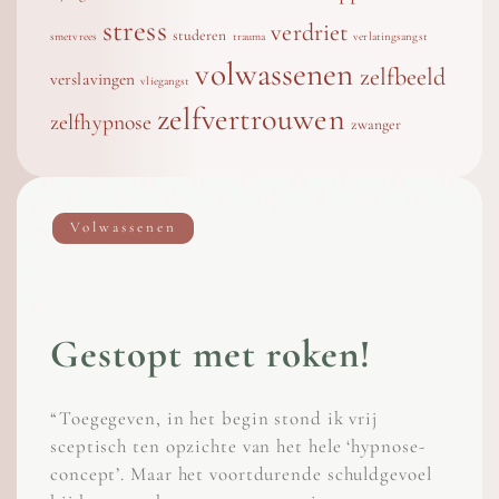
stress
verdriet
studeren
smetvrees
trauma
verlatingsangst
volwassenen
zelfbeeld
verslavingen
vliegangst
zelfvertrouwen
zelfhypnose
zwanger
Volwassenen
Gestopt met roken!
“Toegegeven, in het begin stond ik vrij
sceptisch ten opzichte van het hele ‘hypnose-
concept’. Maar het voortdurende schuldgevoel