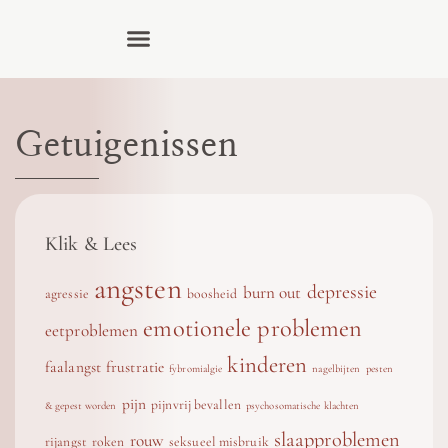
Getuigenissen
Klik & Lees
angsten
depressie
burn out
agressie
boosheid
emotionele problemen
eetproblemen
kinderen
faalangst
frustratie
fybromialgie
nagelbijten
pesten
pijn
pijnvrij bevallen
& gepest worden
psychosomatische klachten
slaapproblemen
rouw
rijangst
roken
seksueel misbruik