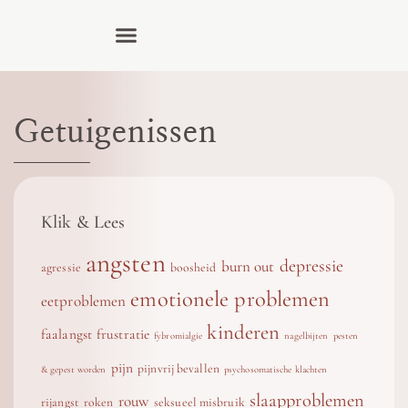
Getuigenissen
Klik & Lees
angsten
depressie
burn out
agressie
boosheid
emotionele problemen
eetproblemen
kinderen
faalangst
frustratie
fybromialgie
nagelbijten
pesten
pijn
pijnvrij bevallen
& gepest worden
psychosomatische klachten
slaapproblemen
rouw
rijangst
roken
seksueel misbruik