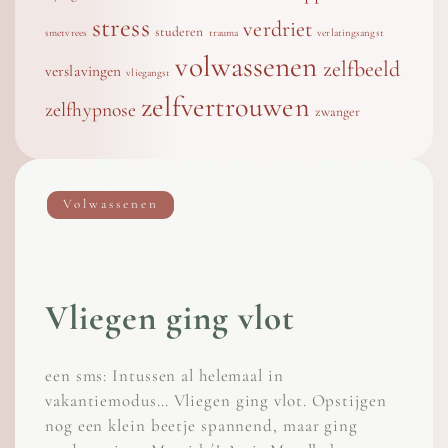
stress
verdriet
studeren
smetvrees
trauma
verlatingsangst
volwassenen
zelfbeeld
verslavingen
vliegangst
zelfvertrouwen
zelfhypnose
zwanger
Volwassenen
Vliegen ging vlot
een sms: Intussen al helemaal in
vakantiemodus… Vliegen ging vlot. Opstijgen
nog een klein beetje spannend, maar ging