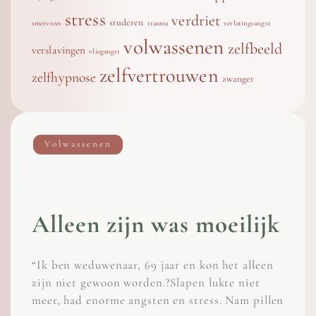
stress
verdriet
studeren
smetvrees
trauma
verlatingsangst
volwassenen
zelfbeeld
verslavingen
vliegangst
zelfvertrouwen
zelfhypnose
zwanger
Volwassenen
Alleen zijn was moeilijk
“Ik ben weduwenaar, 69 jaar en kon het alleen
zijn niet gewoon worden.?Slapen lukte niet
meer, had enorme angsten en stress. Nam pillen