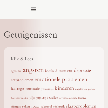
Getuigenissen
Klik & Lees
angsten
depressie
burn out
agressie
boosheid
emotionele problemen
eetproblemen
kinderen
faalangst
frustratie
fybromialgie
nagelbijten
pesten
pijn
pijnvrij bevallen
& gepest worden
psychosomatische klachten
slaapproblemen
rouw
rijangst
roken
seksueel misbruik