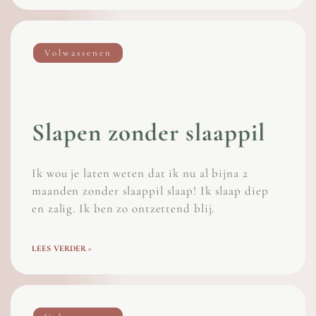
Volwassenen
Slapen zonder slaappil
Ik wou je laten weten dat ik nu al bijna 2
maanden zonder slaappil slaap! Ik slaap diep
en zalig. Ik ben zo ontzettend blij.
LEES VERDER >