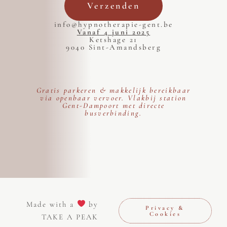
Verzenden
info@hypnotherapie-gent.be
Vanaf 4 juni 2025
Ketshage 21
9040 Sint-Amandsberg
Gratis parkeren & makkelijk bereikbaar
via openbaar vervoer. Vlakbij station
Gent-Dampoort met directe
busverbinding.
Made with a
by
Privacy &
Cookies
TAKE A PEAK