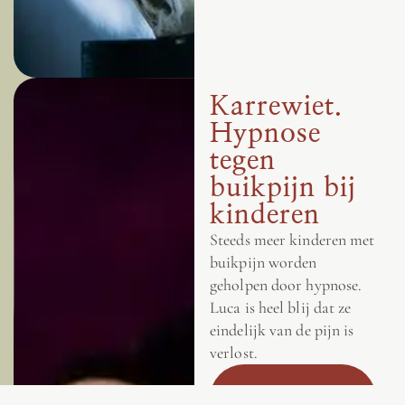
Karrewiet.
Hypnose
tegen
buikpijn bij
kinderen
Steeds meer kinderen met
buikpijn worden
geholpen door hypnose.
Luca is heel blij dat ze
eindelijk van de pijn is
verlost.
Lees