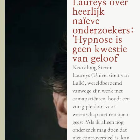
Laureys over
heerlijk
naïeve
onderzoekers:
'Hypnose is
geen kwestie
van geloof'
Neuroloog Steven
Laureys (Universiteit van
Luik), wereldberoemd
vanwege zijn werk met
comapatiënten, houdt een
vurig pleidooi voor
wetenschap met een open
geest. ‘Als ik alleen nog
onderzoek mag doen dat
niet controversieel is, kan