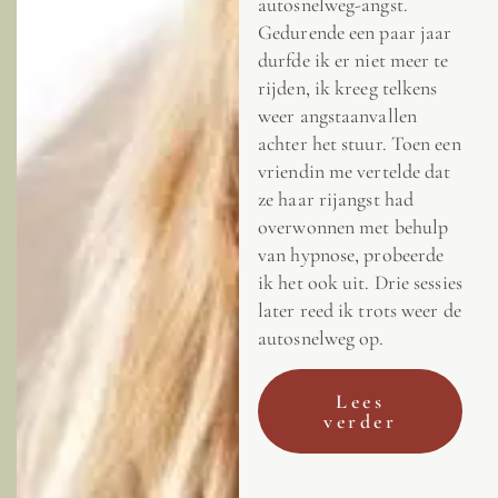
autosnelweg-angst.
Gedurende een paar jaar
durfde ik er niet meer te
rijden, ik kreeg telkens
weer angstaanvallen
achter het stuur. Toen een
vriendin me vertelde dat
ze haar rijangst had
overwonnen met behulp
van hypnose, probeerde
ik het ook uit. Drie sessies
later reed ik trots weer de
autosnelweg op.
Lees
verder