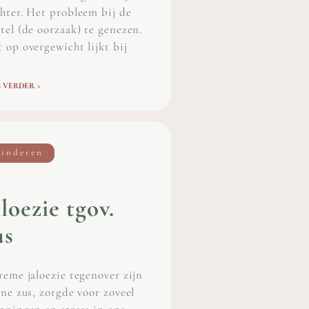
hter. Het probleem bij de
tel (de oorzaak) te genezen.
 op overgewicht lijkt bij
 VERDER >
inderen
aloezie tgov.
us
reme jaloezie tegenover zijn
ine zus, zorgde voor zoveel