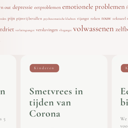
emotionele problemen
depressie
rn out
eetproblemen
rouw
pijn
pijnvrij bevallen
rijangst
roken
seksueel 
orden
psychosomatische klachten
volwassenen
rdriet
zelfb
verslavingen
verlatingsangst
vliegangst
r
Kinderen
K
en
Smetvrees in
E
tijden van
b
Corona
s 5
We 
voo