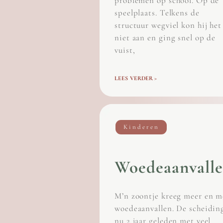
problemen op school. Op de
speelplaats. Telkens de
structuur wegviel kon hij het
niet aan en ging snel op de
vuist,
LEES VERDER >
Kinderen
Woedeaanvall
M’n zoontje kreeg meer en m
woedeaanvallen. De scheidin
nu 2 jaar geleden met veel