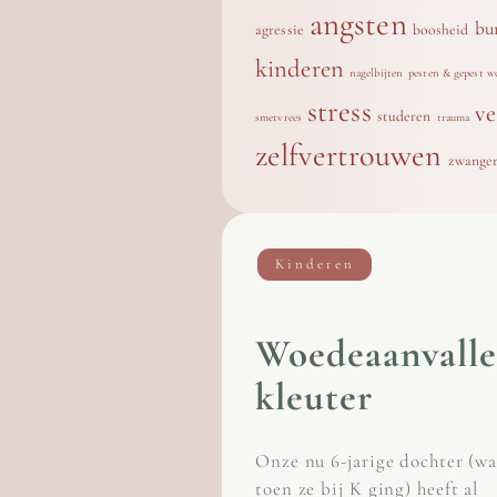
angsten
bu
agressie
boosheid
kinderen
nagelbijten
pesten & gepest w
stress
ve
studeren
smetvrees
trauma
zelfvertrouwen
zwange
Kinderen
Woedeaanvall
kleuter
Onze nu 6-jarige dochter (wa
toen ze bij K ging) heeft al