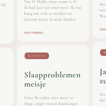
Van O. Hallo, mijn naam is O.
atig
doc
Ik had last van smetvrees. Ik was
wor
bang om ziek te worden en
Wat
daarom waste ik mijn handen
LEES
LEES VERDER >
K
Kinderen
J
Slaapproblemen
z
meisje
Ext
Onze M raakte niet meer in
kle
slaap, angst vooral doodsangst.