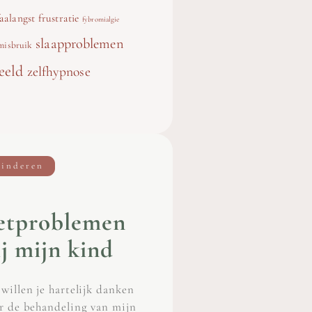
faalangst
frustratie
fybromialgie
slaapproblemen
misbruik
eeld
zelfhypnose
inderen
etproblemen
ij mijn kind
willen je hartelijk danken
r de behandeling van mijn