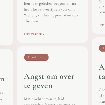
spa
Een jaar geleden begonnen na
gez
het plotse overlijden van oma.
ban
Wenen, dichtklappen. Wou ook
absoluut
LEES
LEES VERDER >
K
Kinderen
A
Angst om over
t
en
te geven
Gro
eer
die
g,
M’n dochter van 13 had
stu
emetofobie (angst om over te