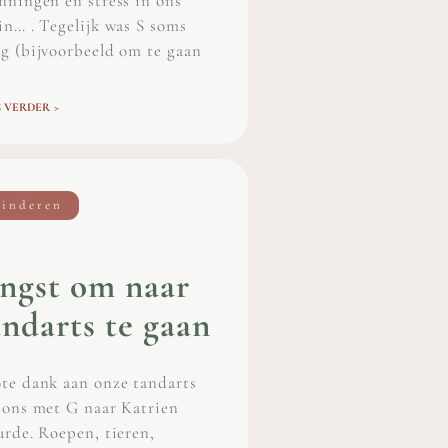
nningen en stress in ons
in… . Tegelijk was S soms
g (bijvoorbeeld om te gaan
 VERDER >
inderen
ngst om naar
andarts te gaan
te dank aan onze tandarts
 ons met G naar Katrien
urde. Roepen, tieren,