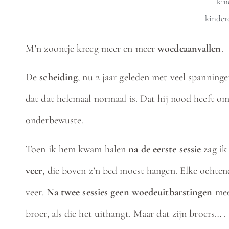
kin
kinder
M’n zoontje kreeg meer en meer
woedeaanvallen
.
De
scheiding
, nu 2 jaar geleden met veel spannin
dat dat helemaal normaal is. Dat hij nood heeft om 
onderbewuste.
Toen ik hem kwam halen
na de eerste sessie
zag ik
veer
, die boven z’n bed moest hangen. Elke ochtend
veer.
Na twee sessies geen woedeuitbarstingen
meer
broer, als die het uithangt. Maar dat zijn broers… .