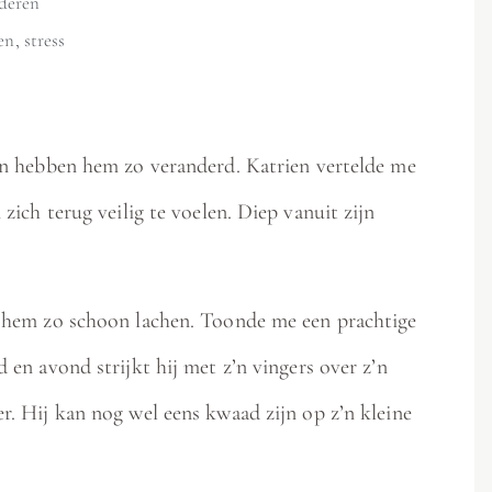
deren
en
,
stress
gen hebben hem zo veranderd. Katrien vertelde me
zich terug veilig te voelen. Diep vanuit zijn
 hem zo schoon lachen. Toonde me een prachtige
 en avond strijkt hij met z’n vingers over z’n
. Hij kan nog wel eens kwaad zijn op z’n kleine